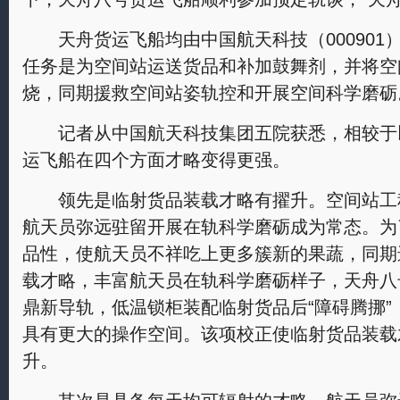
天舟货运飞船均由中国航天科技（000901
任务是为空间站运送货品和补加鼓舞剂，并将空
烧，同期援救空间站姿轨控和开展空间科学磨砺
记者从中国航天科技集团五院获悉，相较于
运飞船在四个方面才略变得更强。
领先是临射货品装载才略有擢升。空间站工
航天员弥远驻留开展在轨科学磨砺成为常态。为
品性，使航天员不祥吃上更多簇新的果蔬，同期
载才略，丰富航天员在轨科学磨砺样子，天舟八
鼎新导轨，低温锁柜装配临射货品后“障碍腾挪
具有更大的操作空间。该项校正使临射货品装载才
升。