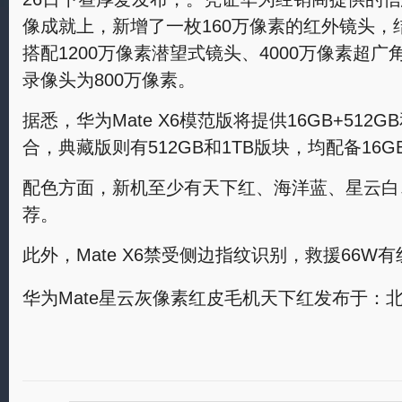
像成就上，新增了一枚160万像素的红外镜头，结
搭配1200万像素潜望式镜头、4000万像素超
录像头为800万像素。
据悉，华为Mate X6模范版将提供16GB+512G
合，典藏版则有512GB和1TB版块，均配备16
配色方面，新机至少有天下红、海洋蓝、星云白
荐。
此外，Mate X6禁受侧边指纹识别，救援66W
华为Mate星云灰像素红皮毛机天下红发布于：