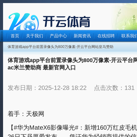
首页
关于我们
产品中心
新闻资讯
在线招聘
联系我
体育游戏app平台前置录像头为800万像素-开云平台网站皇马赞助
商| 开云平台官方ac米兰赞助商 最新官网入口
体育游戏app平台前置录像头为800万像素-开云平台
ac米兰赞助商 最新官网入口
发布日期：2025-12-28 18:22 点击次数：131
着手：天极网
【#华为MateX6影像曝光#：新增160万红皮毛机】
26日下昼厚爱发布，。凭证华为经销商提供的信息