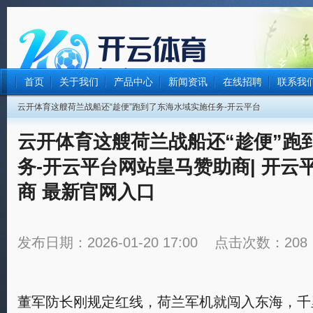
首页
关于我们
产品中心
新闻资讯
在线招聘
联系我
云开体育这艘荷兰战船还“趁便”跑到了东海水域实施任务-开云平台
网站皇马赞助商| 开云平台官方ac米兰赞助商 最新官网入口
云开体育这艘荷兰战船还“趁便”跑
务-开云平台网站皇马赞助商| 开云
商 最新官网入口
发布日期：2026-01-20 17:00 点击次数：208
董军防长刚规定红线，荷兰军机就闯入东海，千里默