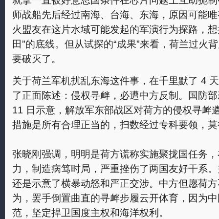
就拿一直被好意思国条件在芯片问题上互助扼制
师战船先后经过南海、台海、东海，原因可能唯
火盟友在这片水域可能发起的军演行为探路，想
田”的底线。但从试探的“成果”来看，荷兰过火背
要破灭了。
关于荷兰军机扰乱东海这件事，在千里默了 4 天
了正面陈述：侵权寻衅，必遭中方反制。国防部
11 日示意，解放军东部战区对荷方的侵权寻衅
措施是所有合理正当的，扫数经过专科要领，莫
张晓刚强调，明明是荷方谎称实施聚拢国任务，
力，制造病笃时局，严重挫伤了两国友好干系。
还是示意了横暴动怒和严正交涉。中方但愿荷方
为，罢手倒置曲直的寻衅步履云开体育，因为中
范，坚定捍卫国度主权和海洋权利。