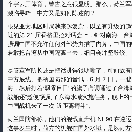
个字云开体育，警告之意很显明。那么，荷兰军
濒临寻衅，中方又是如何陈述的？
眼见亚太地区时局越来越复杂，以至有升级的趋
近的第 21 届香格里拉对话会上，针对南海、
强调中国不允许任何外部势力插手内务，中国的
若敢把台湾从中国隔离出去，细目会冲坚毁锐、
尽管董军防长还是把话讲得很明晰了，可如故有
中方底线。把柄国防部的音讯，6 月 7 日，一
海，然后打着“飘零目田”的旗子高调通过了台
战船还“趁便”跑到了东海水域实施任务，舰上的一
中国战机来了一次“近距离搏斗”。
荷兰国防部称，他们的舰载直升机 NH90 在巡
这事发生时，荷方的机舰在国外水域，是以荷方