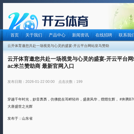
首页
关于我们
产品中心
新闻资讯
在线招聘
联系我
云开体育邀您共赴一场视觉与心灵的盛宴-开云平台网站皇马赞助
商| 开云平台官方ac米兰赞助商 最新官网入口
云开体育邀您共赴一场视觉与心灵的盛宴-开云平台网
ac米兰赞助商 最新官网入口
发布日期：2026-01-22 00:00 点击次数：199
穿越千年时光，妙音褭褭，仿佛犹在耳畔轻吟，盛唐风华，熠熠生辉， #奔腾B7
大唐盛世之光辉
发布于：山东省