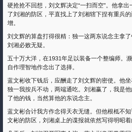
硬抢抢不回想，刘文辉决定“一扫而空”。他拿
了刘湘的防区，平直找上了刘湘辖下捏有重兵的
增。
刘文辉的算盘打得很精：独一这两东说念主拿了
刘湘必败无疑。
五十万大洋，在1931年足以装备一个整编师。濒
自作理智地作念出了选择。
蓝文彬收下钱后，应酬走了刘文辉的密使。他坐
独一我按兵不动，两端通吃。刘湘赢了，我是他
了他的钱，当然算他的东说念主。
蓝文彬合计我方作念得天衣无缝。但他根柢不知
文彬的防区，刘湘桌上的谍报就依然写得明昭着