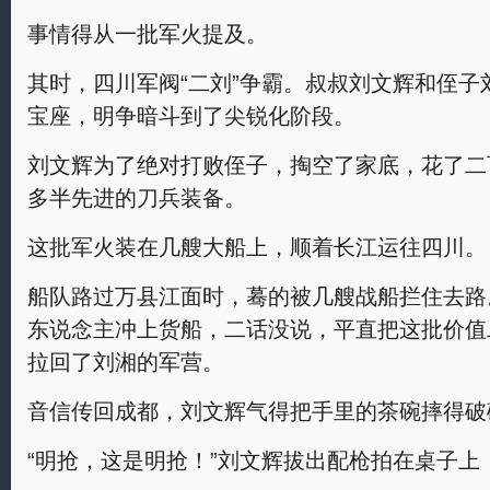
事情得从一批军火提及。
其时，四川军阀“二刘”争霸。叔叔刘文辉和侄子
宝座，明争暗斗到了尖锐化阶段。
刘文辉为了绝对打败侄子，掏空了家底，花了二
多半先进的刀兵装备。
这批军火装在几艘大船上，顺着长江运往四川。
船队路过万县江面时，蓦的被几艘战船拦住去路
东说念主冲上货船，二话没说，平直把这批价值
拉回了刘湘的军营。
音信传回成都，刘文辉气得把手里的茶碗摔得破
“明抢，这是明抢！”刘文辉拔出配枪拍在桌子上