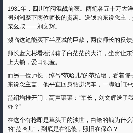
1931年，四川军阀混战前夜。两笔各五十万大
阀刘湘麾下两位师长的贵寓。送钱的东说念主，
亲幺叔——刘文辉。
濒临这笔能买下半座城的巨款，两位师长的反馈
师长蓝文彬看着满箱子白茫茫的大洋，坐窝让东
上大锁，爱口识羞。
而另一位师长，绰号“范哈儿”的范绍增，看着
东说念主盖。他平直回身钻进汽车，一脚油门冲
范绍增推开门，高声嚷嚷：“军长，刘文辉送了
办？”
在这个有枪即是草头王的浊世，白给的钱为什么
的“范哈儿”，到底是在犯傻，照旧在保命？