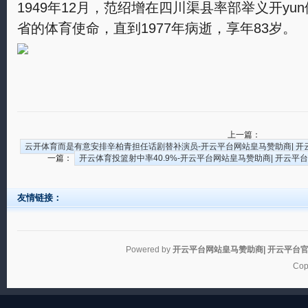
1949年12月，范绍增在四川渠县率部举义开y
省的体育使命，直到1977年病逝，享年83岁。
上一篇：
云开体育而是有意安排辛柏青担任话剧替补演员-开云平台网站皇马赞助商| 开
一篇：
开云体育投篮射中率40.9%-开云平台网站皇马赞助商| 开云平
友情链接：
Powered by
开云平台网站皇马赞助商| 开云平台官
Cop