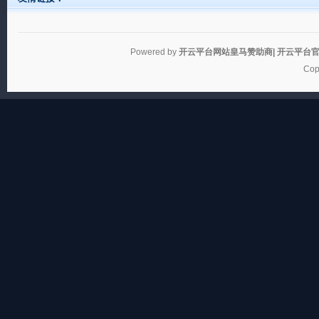
Powered by
开云平台网站皇马赞助商| 开云平台官
Cop