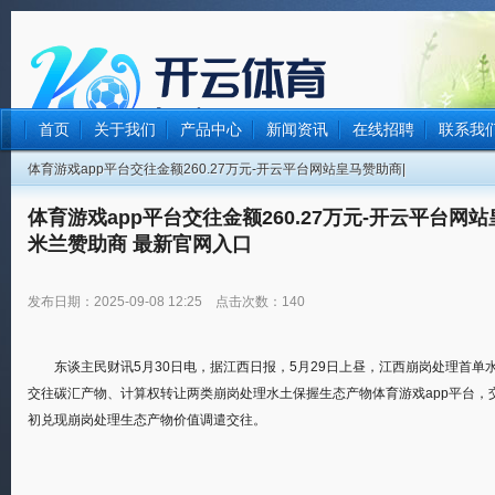
首页
关于我们
产品中心
新闻资讯
在线招聘
联系我
体育游戏app平台交往金额260.27万元-开云平台网站皇马赞助商|
开云平台官方ac米兰赞助商 最新官网入口
体育游戏app平台交往金额260.27万元-开云平台网站
米兰赞助商 最新官网入口
发布日期：2025-09-08 12:25 点击次数：140
东谈主民财讯5月30日电，据江西日报，5月29日上昼，江西崩岗处理首单
交往碳汇产物、计算权转让两类崩岗处理水土保握生态产物体育游戏app平台，交
初兑现崩岗处理生态产物价值调遣交往。