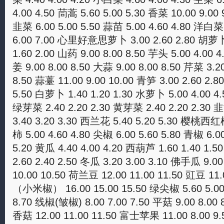
4.00 4.50 茼蒿 5.60 5.00 5.30 香菜 10.00 9.00
韭菜 6.00 5.00 5.50 蒜苗 5.00 4.60 4.80 洋白菜 
6.00 7.00 心里好意思萝卜 3.00 2.60 2.80 胡萝卜 
1.60 2.00 山药 9.00 8.00 8.50 芋头 5.00 4.00 4
姜 9.00 8.00 8.50 大蒜 9.00 8.00 8.50 芹菜 3.20
8.50 蒜薹 11.00 9.00 10.00 青笋 3.00 2.60 2
5.50 白萝卜 1.40 1.20 1.30 水萝卜 5.00 4.00 4.
绿芽菜 2.40 2.20 2.30 黄芽菜 2.40 2.20 2.30 韭
3.40 3.20 3.30 西兰花 5.40 5.20 5.30 樱桃西红柿
柿 5.00 4.60 4.80 尖椒 6.00 5.60 5.80 青椒 6.00
5.20 黄瓜 4.40 4.00 4.20 西葫芦 1.60 1.40 1.5
2.60 2.40 2.50 冬瓜 3.20 3.00 3.10 佛手瓜 9.00
10.00 10.50 荷兰豆 12.00 11.00 11.50 豇豆 1
（小米椒） 16.00 15.00 15.50 绿尖椒 5.60 5.00
8.70 线椒(皱椒) 8.00 7.00 7.50 平菇 9.00 8.00 
香菇 12.00 11.00 11.50 富士苹果 11.00 8.00 