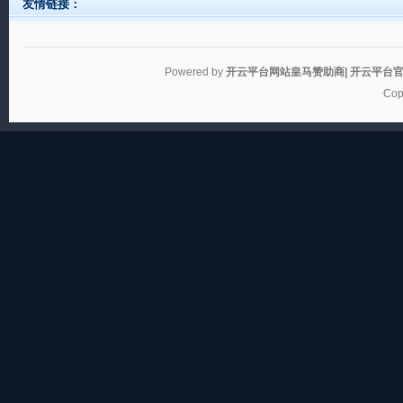
友情链接：
Powered by
开云平台网站皇马赞助商| 开云平台官
Cop