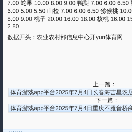
7.00 蛇果 10.00 8.00 9.00 鸭梨 7.00 6.00 6.50
6.00 5.00 5.50 山楂 7.00 6.00 6.50 猕猴桃 10.0
8.00 9.00 桃子 20.00 16.00 18.00 核桃 16.00 1
2.80
数据开头：农业农村部信息中心开yun体育网
上一篇：
体育游戏app平台2025年7月4日长春海吉星
下一篇：
体育游戏app平台2025年7月4日重庆不雅音