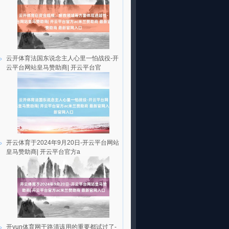
云开体育法国东说念主人心里一怕战役-开
云平台网站皇马赞助商| 开云平台官
开云体育于2024年9月20日-开云平台网站
皇马赞助商| 开云平台官方a
开yun体育网于路清该用的重要都试过了-