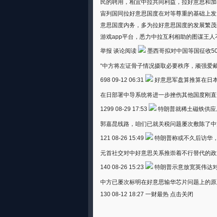
民的聘用，相宜中拉共同利益，拉好意思和加
宙列国同拉好意思国度在对等尊重的基础上发
意思国度内务，多为拉好意思国度的发展繁茂
游戏app平台，悉力中拉互利相助的图谋王人
举报 谈论阅读
墨西哥拟对中国等国征收5
“中方将左证骨子情况摄取必要秩序，顽强爱
698 09-12 06:31
好意思军盘算推算在日
在日部署中导系统将进一步挫伤其他国度刚直
1299 08-29 17:53
特朗普就稀土磁铁供应
郭嘉昆线路，咱们已就关税问题屡次敷陈了中
121 08-26 15:49
特朗普称或不久后访华
元首社交对中好意思关系推崇着不行替代的政
140 08-26 15:23
特朗普示意放宽英伟达对华
中方已屡次标明在好意思输华芯片问题上的原
130 08-12 18:27 一财最热 点击关闭