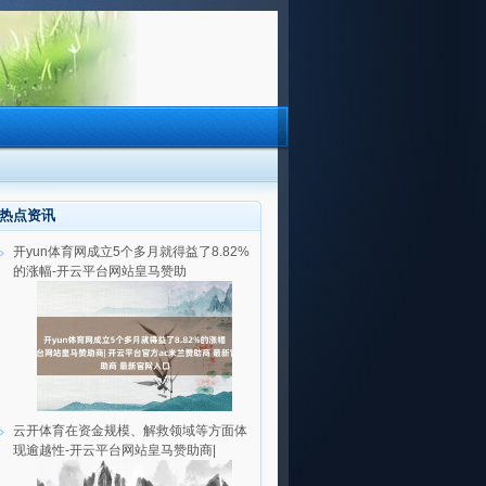
热点资讯
开yun体育网成立5个多月就得益了8.82%
的涨幅-开云平台网站皇马赞助
云开体育在资金规模、解救领域等方面体
现逾越性-开云平台网站皇马赞助商|