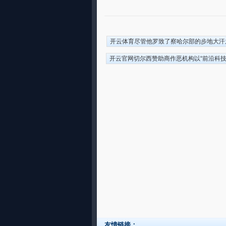
开云体育尽管他罗致了察哈尔部的步地大汗之
开云官网切尔西赞助商作恶机构以“前沿科技”
友情链接：