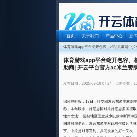
首页
关于我们
产品中心
新
体育游戏app平台绽开包容、相助共赢是中拉
平台网站皇马赞助商| 开云平台官方ac米兰赞
体育游戏app平台绽开包容、
助商| 开云平台官方ac米兰赞
发布日期：2025-09-19 07:24 点击次数：1
据环球时报，18日，社交部发言东谈主林剑
称，本年以来，好意思国对拉好意思多国摄取
性作念法”，要挟地区国度减少以致中断同中
国度对华走近。发言东谈主对此有何驳斥？林
亨。中拉是对等互利、共同发展的好一又友、