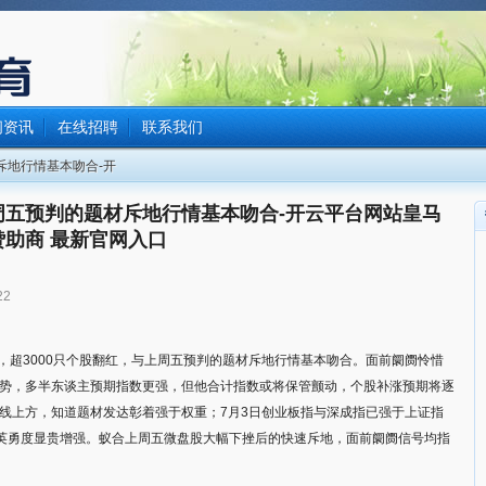
闻资讯
在线招聘
联系我们
斥地行情基本吻合-开
赞助商 最新官网入口
周五预判的题材斥地行情基本吻合-开云平台网站皇马
赞助商 最新官网入口
22
，超3000只个股翻红，与上周五预判的题材斥地行情基本吻合。面前阛阓怜惜
势，多半东谈主预期指数更强，但他合计指数或将保管颤动，个股补涨预期将逐
线上方，知道题材发达彰着强于权重；7月3日创业板指与深成指已强于上证指
承英勇度显贵增强。蚁合上周五微盘股大幅下挫后的快速斥地，面前阛阓信号均指