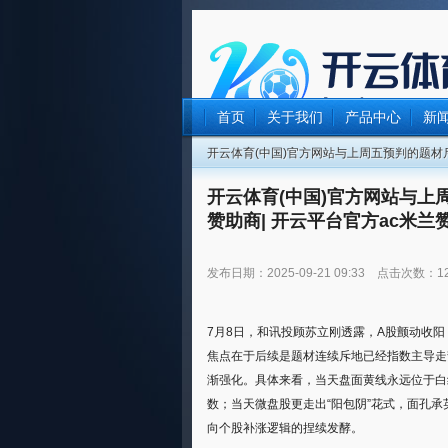
首页
关于我们
产品中心
新
开云体育(中国)官方网站与上周五预判的题材
云平台网站皇马赞助商| 开云平台官方ac米兰
开云体育(中国)官方网站与上
赞助商| 开云平台官方ac米兰
发布日期：2025-09-21 09:33 点击次数：1
7月8日，和讯投顾苏立刚透露，A股颤动收阳
焦点在于后续是题材连续斥地已经指数主导走
渐强化。具体来看，当天盘面黄线永远位于白
数；当天微盘股更走出“阳包阴”花式，面孔
向个股补涨逻辑的捏续发酵。