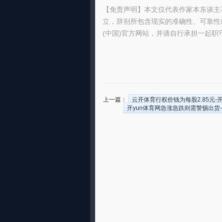
【免责声明】本文仅代表作家本东谈主
立，辞别所包含现实的准确性、可靠性
(中国)官方网站，并请自行承担一起职守。邮箱：n
上一篇：
云开体育行权价钱为每股2.85元-
开yun体育网急涨急跌则需警惕出货