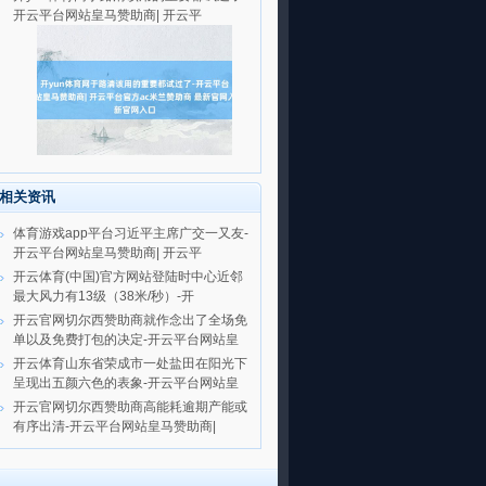
开云平台网站皇马赞助商| 开云平
相关资讯
体育游戏app平台习近平主席广交一又友-
开云平台网站皇马赞助商| 开云平
开云体育(中国)官方网站登陆时中心近邻
最大风力有13级（38米/秒）-开
开云官网切尔西赞助商就作念出了全场免
单以及免费打包的决定-开云平台网站皇
开云体育山东省荣成市一处盐田在阳光下
呈现出五颜六色的表象-开云平台网站皇
开云官网切尔西赞助商高能耗逾期产能或
有序出清-开云平台网站皇马赞助商|