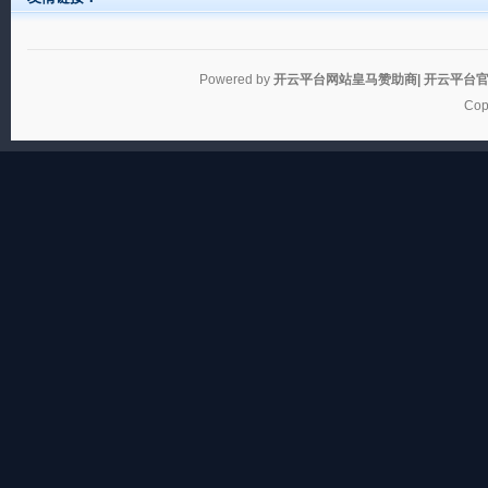
Powered by
开云平台网站皇马赞助商| 开云平台官
Cop