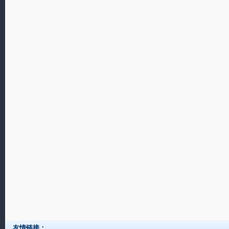
友情链接：