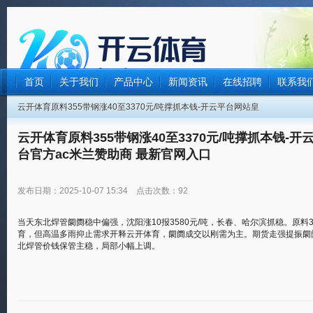
首页
关于我们
产品中心
新闻资讯
在线招聘
联系我
云开体育原料355带钢涨40至3370元/吨撑抓本钱-开云平台网站皇
马赞助商| 开云平台官方ac米兰赞助商 最新官网入口
云开体育原料355带钢涨40至3370元/吨撑抓本钱-
台官方ac米兰赞助商 最新官网入口
发布日期：2025-10-07 15:34 点击次数：92
当天东北焊管阛阓稳中偏强，沈阳涨10报3580元/吨，长春、哈尔滨抓稳。原料35
育，但高温多雨抑止需求开释云开体育，阛阓成交以刚需为主。期货走强提振阛
北焊管价钱保管主稳，局部小幅上调。