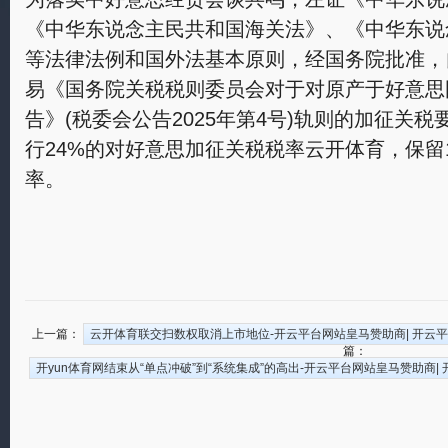
《中华东说念主民共和国海关法》、《中华东说
等法律法例和国外法基本原则，经国务院批准，自8
易《国务院关税税则委员会对于对原产于好意思
告》(税委会公告2025年第4号)轨则的加征关税
行24%的对好意思加征关税税率云开体育，保留
率。
上一篇：
云开体育联交扫数权取消上市地位-开云平台网站皇马赞助商| 开云平
篇：
开yun体育网结束从“单点冲破”到“系统集成”的高出-开云平台网站皇马赞助商|