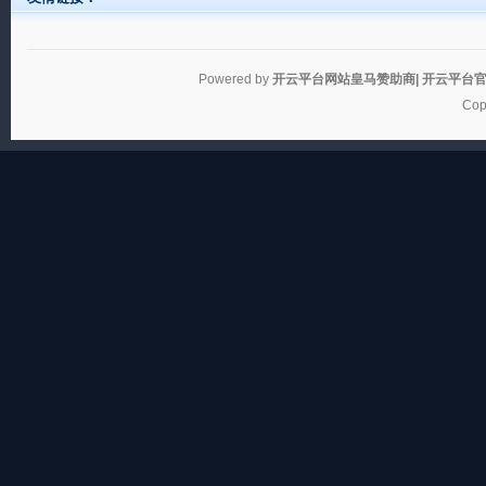
Powered by
开云平台网站皇马赞助商| 开云平台官
Cop