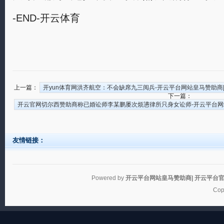
-END-开云体育
上一篇：
开yun体育网洪齐航空：不会缺席九三阅兵-开云平台网站皇马赞助商|
下一篇：
开云官网切尔西赞助商称已婚讼师李某鹏屡次烦懑律所只身女讼师-开云平台网站
友情链接：
Powered by
开云平台网站皇马赞助商| 开云平台官
Cop