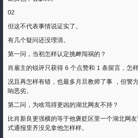
02
但这不代表事情说证实了。
有几个疑问还没理清。
第一问，当初怎样认定挑衅闯祸的？
肖雇主的锐评只获得 6 个点赞和 1 条留言，
况且再怎样有错，也最多月旦教师了事 ，但警
响恶劣。
第二问，为啥骂得更凶的湖北网友不持？
比肖新良更强横的等于他褒贬区里一个湖北网友
式通报里齐没见拿他怎样样。