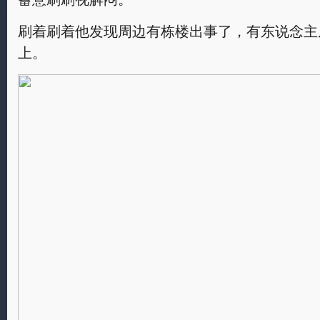
刷着刷着他发现周边有栋楼出事了，有东说念主从 
上。