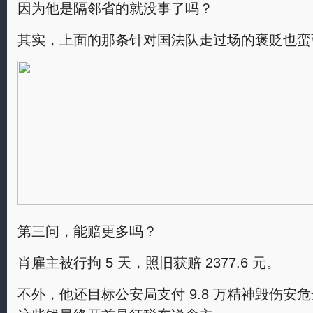
因为他是隔邻省的就没事了吗？
其实，上面的那条针对国法队走过场的褒贬也蛮
第三问，能赔更多吗？
肖雇主被行拘 5 天，照旧获赔 2377.6 元。
不外，他还目标公安局支付 9.8 万精神毁伤安