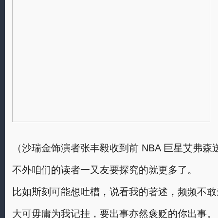
（沙瑞金饰演者张丰毅收到前 NBA 巨星艾弗森
不外咱们的读者一又友要探究的就更多了。
比如斯刻可能想吐槽，说看我的著述，频频不敢
大可毋庸为我记挂，要出事亦然褒贬的你出事。