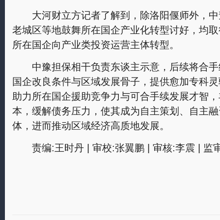
大河财立方记者了解到，除洛阳偃师外，中
老城区等地鼓舞所在国企产业化转型讨好，均取
所在国企向产业类投资运营主体转型。
中豫担保相干负责东谈主示意，后续将合手续
国企改良条件与区域发展骨子，提供愈加专科灵
助力所在国企援助竞争力与可合手续发展才智，
本，缓解债务压力，使其成为自主策划、自主融
体，进而推动区域经济高质地发展。
责编:王时丹 | 审校:张翼鹏 | 审核:李震 | 