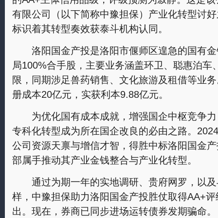
有限公司（以下简称中豫担保）产业化转型讨好
标识着其转型奏效获泰斗机构认同。
洛阳国金产投是洛阳市偃师区遑急的国有金
局100%合手股，主要业务涵盖环卫、聪惠泊车
限，同期涉足兽药销售、文化旅游及租借等业务。
册成本20亿元，实获利本9.88亿元。
为优化国有成本成就，增强国企中枢竞争力，
专科化转型成为所在国企改良的必由之路。202
公司资源天禀与增信才智，得胜中标洛阳国金产
部属手推动其产业金钱整合与产业化转型。
通过为期一年的实地调研、贵府网罗，以及
样，中豫担保助力洛阳国金产投胜仗取得AA+
出。现在，券商已同步进场运转债券发期骗命。