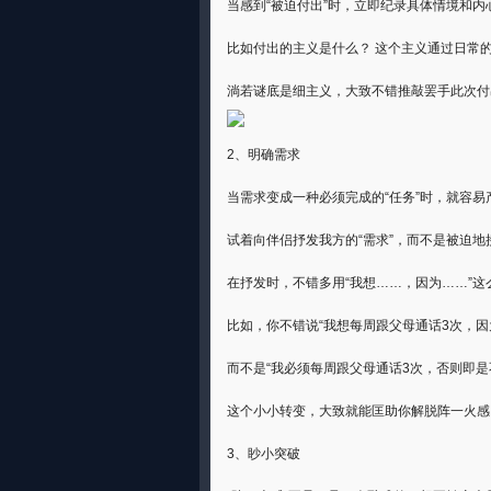
当感到“被迫付出”时，立即纪录具体情境和内
比如付出的主义是什么？ 这个主义通过日常
淌若谜底是细主义，大致不错推敲罢手此次付
2、明确需求
当需求变成一种必须完成的“任务”时，就容易
试着向伴侣抒发我方的“需求”，而不是被迫地接
在抒发时，不错多用“我想……，因为……”这
比如，你不错说“我想每周跟父母通话3次，因
而不是“我必须每周跟父母通话3次，否则即是
这个小小转变，大致就能匡助你解脱阵一火感
3、眇小突破