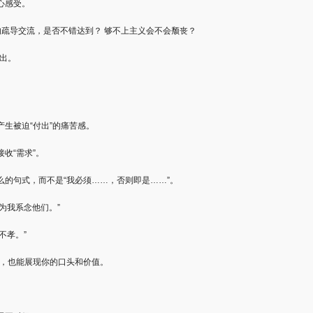
心感受。
的疏导交流，是否不错达到？ 够不上主义会不会颓丧？
出。
产生被迫“付出”的痛苦感。
收“需求”。
么的句式，而不是“我必须……，否则即是……”。
为我系念他们。”
不孝。”
，也能展现你的口头和价值。