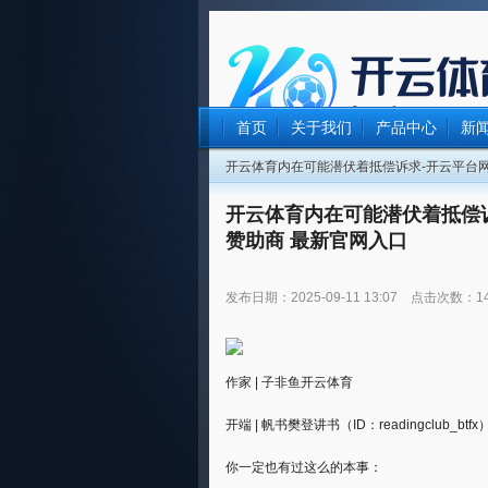
首页
关于我们
产品中心
新
开云体育内在可能潜伏着抵偿诉求-开云平台网
平台官方ac米兰赞助商 最新官网入口
开云体育内在可能潜伏着抵偿诉
赞助商 最新官网入口
发布日期：2025-09-11 13:07 点击次数：1
作家 | 子非鱼开云体育
开端 | 帆书樊登讲书（ID：readingclub_btfx
你一定也有过这么的本事：