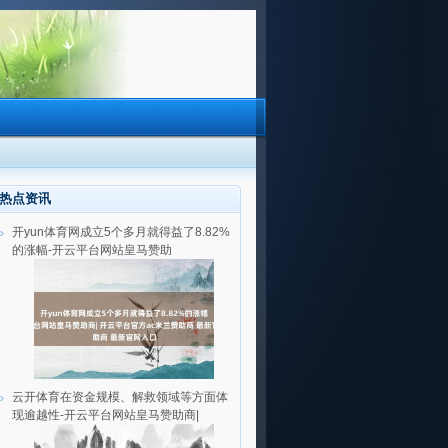
热点资讯
开yun体育网成立5个多月就得益了8.82%
的涨幅-开云平台网站皇马赞助
云开体育在资金规模、解救领域等方面体
现逾越性-开云平台网站皇马赞助商|