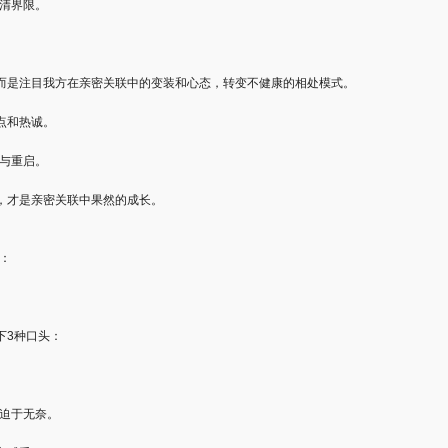
清界限。
，而是注目我方在亲密关联中的变装和心态，转变不健康的相处模式。
点和热诚。
与重启。
生，才是亲密关联中果然的成长。
：
下3种口头：
迫于无奈。