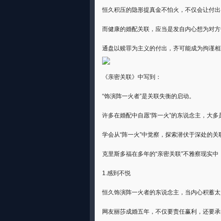
恒久积压的隐形提真金不怕火，不仅会让付出
而健康的婚配关联，应当是发自内心想为对方
通盘以赎罪为主义的付出，齐可能成为拘谨相
《亲密关联》中写到：
“饰演阵一火者”是关联失衡的启动。
许多在婚配中自愿“阵一火”的东说念主，大
学会从“阵一火”中觉察，探索潜伏于深处的
克里斯多福在多年的“亲密关联”不雅察现实中
1.感到不悦
恒久饰演阵一火者的东说念主，当内心积蓄太
网友丽莎成婚五年，不仅要责任赢利，还要承