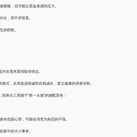
者困顿，也可能让受益者感到压力。
付出，而不求答复。
互的桎梏。
多是内在需求莫得取得得志。
关联模式，从而促进热诚和自我成长，竖立健康的亲密关联。
，回来出三类困于“阵一火感”的婚配景色：
多的负面心理，可能会演变为热烈的不悦。
担家中的大小事务。