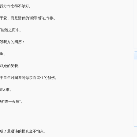
我方作念得不够好。
于爱，而是潜伏的“赎罪感”在作祟。
可能随之而来。
段我方的阅历：
垂。
取她的笑貌。
于童年时间迎阿母亲而留住的创伤。
偿诉求。
“阵一火感”。
成了最避讳的提真金不怕火。