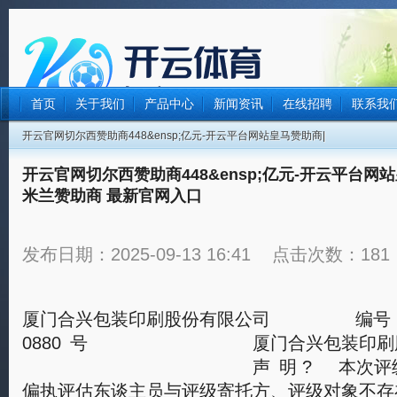
首页
关于我们
产品中心
新闻资讯
在线招聘
联系我
开云官网切尔西赞助商448&ensp;亿元-开云平台网站皇马赞助商|
开云平台官方ac米兰赞助商 最新官网入口
开云官网切尔西赞助商448&ensp;亿元-开云平台网站
米兰赞助商 最新官网入口
发布日期：2025-09-13 16:41 点击次数：181
厦门合兴包装印刷股份有限公司 编号：信评委函字2025追踪 0880 号 厦门合兴包装印刷股份有限公司 声 明 ? 本次评级为寄托评级，中诚信国际偏执评估东谈主员与评级寄托方、评级对象不存在职何其他影响本次评级行径寂然、 客不雅、公谈的关联关系。 ? 本次评级依据评级对象提供或仍是考究对外公布的信息，以偏执他证据监管端正收罗的信息，中诚信国际按照关联 性、实时性、可靠性的原则对评级信息进行审慎分析，但中诚信国际对于关联信息的正当性、真正性、齐全性、准 确性不作任何保证。 ? 中诚信国际及技俩东谈主员履行了守法访问和诚信义务，有充分事理保证本次评级谨守了真正、客不雅、公谈的原则。 ? 评级论说的评级论断是中诚信国际依据合理的里面信用评级尺度和方法、评级才能作念出的寂然判断，未受评级寄托 方、评级对象和其他第三方的滋扰和影响。 ? 本评级论说对评级对象信用情状的任何表述和判断仅看成关联决策参考之用，并不料味着中诚信国际履行性提议任 何使用东谈主据此论说接收投资、假贷等交往行径，也弗成看成任何东谈主购买、出售或合手有关联金融家具的依据。 ? 中诚信国际分歧任何投资者使用本论说所述的评级闭幕而出现的任何损失负责，亦分歧评级寄托方、评级对象使用 本论说或将本论说提供给第三方所产生的任何后果承担牵扯。 ? 本次评级闭幕自本评级论说出具之日起收效，有用期为受评债项的存续期。受评债项存续期内，中诚信国际将依期 或不依期对评级对象进行追踪评级，证据追踪评级情况决定保管、变更评级闭幕或暂停、完了评级等。 ? 证据监管要求，本评级论说及评级论断不得用于其他债券的刊行等证券业务行动。对于任何未经充分授权而使用本 论说的行径，中诚信国际不承担任何牵扯。 中诚信国际信用评级有限牵扯公司 厦门合兴包装印刷股份有限公司 本次追踪刊行东谈主及评级闭幕 厦门合兴包装印刷股份有限公司 AA/安详 本次追踪债项及评级闭幕 “合兴转债” AA 证据国际老例和主宰部门要求，中诚信国际需对公司存续期内的债券进行追踪 追踪评级原因 评级，对其风险进度进行追踪监测。本次评级为依期追踪评级。 本次追踪保管主体及债项前次评级论断，主要基于厦门合兴包装印刷股份有限 公司（以下简称“合兴包装”或“公司”）在瓦楞包装行业领有一定的品牌知 评级不雅点 名度和范畴上风，下搭客户是细分行业头部企业，质料较好。同期中诚信国际 也关爱到行业需求承压重叠原材料价钱波动，进一步加重竞争压力、存货及应 收账款对营运资金形成占用且货币资金对短期债务阴私能力较弱，需关爱资金 盘活及偿债安排等身分对其策动和合座信用情状形成的影响。 中诚信国际合计，厦门合兴包装印刷股份有限公司信用水平在翌日 12~18 个月 评级瞻望 内将保合手安详。 可能触发评级上调身分：中枢业务多元化发展，轮廓抗风险能力合手续擢升， 调级身分 本钱实力显赫增强，资源适度能力及凹凸游议价能力昭着增强，市神志位和 占有率大幅擢升，盈利能力大幅飞腾且具有合手续性。 可能触发评级下调身分：业务范畴合手续收缩且难以逆转；采购及销售渠谈明 显受阻，主要客户合手续流失，市神志位和收入范畴大幅下滑；应收账款和存 货产生大范畴坏账损失；盈利能力大幅下滑；债务水平大幅攀升，流动性压 力进一步加大。 正 面 ? 公司是我国瓦楞包装龙头企业，追踪期内坐褥基地有所减少，但仍达到近60家，在行业内具有一定的范畴上风和 品牌闻明度 ? 公司下搭客户主如若家电、日化、食物饮料等行业头部企业，合座质料较优 关 注 ? 纸成品包装行业竞争浓烈，连年来行业需求承压重叠原材料价钱波动，进一步加重市集竞争压力 ? 存货和应收账款对营运资金仍形成一定占用，公司资金的盘活情况有待关爱 ? 公司非受限货币资金对短期债务的阴私能力较弱，此外“合兴转债”将于2025年8月到期，若到期前未转股，将进 一步加大公司债务偿付压力，需合手续关爱公司偿债资金安排 技俩负责东谈主：肖 瀚 hxiao@ccxi.com.cn 技俩组成员：邱校友 xyqiu@ccxi.com.cn 评级总监： 电话：(027)87339288 厦门合兴包装印刷股份有限公司 ? 财务概况 合兴包装（统一口径） 2022 2023 2024 2025.3/2025.1~3 金钱统共（亿元） 88.32 82.21 77.18 75.88 通盘者权柄共计（亿元） 36.14 35.17 33.43 33.18 欠债共计（亿元） 52.18 47.04 43.75 42.69 总债务（亿元） 32.80 29.43 26.55 27.05 营业总收入（亿元） 153.75 124.14 114.70 24.96 净利润（亿元） 1.10 0.86 0.78 0.48 EBIT（亿元） 1.60 1.92 1.58 -- EBITDA（亿元） 4.66 4.99 4.72 -- 策动行动产生的现款流量净额（亿元） 6.56 5.15 5.49 1.55 营业毛利率（%） 8.79 11.40 12.02 13.35 总金钱收益率（%） 1.74 2.25 1.99 -- EBIT 利润率（%） 1.04 1.54 1.38 -- 金钱欠债率（%） 59.08 57.22 56.68 56.27 总本钱化比率（%） 47.58 45.56 44.27 44.91 总债务/EBITDA（X） 7.03 5.89 5.63 -- EBITDA 利息保障倍数（X） 5.05 6.63 8.32 -- FFO/总债务（X） 0.11 0.14 0.17 -- 注：1、中诚信国际证据合兴包装提供的经立信管帐师事务所（罕见庸俗合伙）审计并出具尺度无保寄望见的 2023~2024 年度审计论说及未经审 计的 2025 年度一季度财务报表整理，其中，2022 年、2023 年财务数据分辨取舍了 2023 年、2024 年审计论说期初数，2024 年财务数据取舍了 中诚信国际已将其他流动欠债中未完了阐述的单据调和至短期债务核算。 ? 本次追踪情况 本次债项 前次债项评 刊行金额/债项余 债项简称 前次评级有用期 存续期 罕见要求 评级闭幕 级闭幕 额（亿元） 赔偿利率说明、回售条 合兴转债 AA AA 5.96/3.00 2019/8/16~2025/8/16 款、赎回要求、尽头向下 具日 修正要求 注：债券余额为 2025 年 5 月末数据。 主体简称 本次评级闭幕 前次评级闭幕 前次评级有用期 合兴包装 AA/安详 AA/安详 2024/6/18 至本论说出具日 厦门合兴包装印刷股份有限公司 ? 评级模子 注： 调和项：当期情状对公司基础信用品级无显赫影响。 方法论：中诚信国际通用行业评级方法与模子 TY_2024_04 厦门合兴包装印刷股份有限公司 宏不雅经济和政策环境 中诚信国际合计，2025 年一季度中国经济开局考究，供需均有结构性亮点，但同期，中国经济合手续回升向好 外部冲击影响加大，全年杀青 5%傍边的增长方针虽有压力但仍有增量政策相沿。 的基础还需要进一步踏实， 在更正动能不休增强、内需后劲不休开释、政策空间满盈及高水平对外盛开稳步扩大的支合手下，中国经济有 望连接保合手稳中有进的发展态势。 详见《一季度经济进展超预期，为全年打下考究基础》，论说聚合 https://mp.weixin.qq.com/s/eLpu_W9CVC0WNLnY7FvBMw 业务风险 包装企业盈利空间依旧承压，行业竞争浓烈进度不休加深。 纸成品包装属于包装的一种，是指用纸和纸板等原材料，进一步加工制成纸成品的坐褥行动；并 操纵加工制造出来的瓦楞纸、纸板、纸箱、纸盒等进行关联行业家具包装作事的一系列行动。纸 成品包装行业总体呈现“上游聚积，下流分散”的特质，上游造纸行业是典型的顺周期行业，其 景气进度与宏不雅经济走势呈现正关联关系。2024 年前三季度，瓦楞原纸和箱板原纸价钱合手续下滑， 四季度有所反弹，但 2025 年以来延续下行走势。纸成品包装下流行业包括食物、饮料、家电、日 化等，阴私面广，需求分散。2024 年下流对包装采购收缩的不利局面下，中国包装纸企业策动压 力仍较大，盈利空间依旧承压。证据《印刷司理东谈主》发布的 2023、2024 中国印刷包装企业 100 强 排名榜，2024 印刷包装企业百强销售总收入为 1,448 亿元，同比减少 8.8%。 瓦楞纸包装行业对输送成本明锐，其存在“100~150KM”的输送半径特质。现在我国包装行业呈 现中小坐褥厂商宽敞，行业聚积度分散的特质，包装企业在通盘产业链中议价能力相对较弱。低 端纸成品包装企业由于企业范畴小，时代实力差，家具层次较低，家具同质化悦目严重，相互竞 争浓烈，但短期民众业过期产能退出速率较慢，行业聚积度擢升短期内难以有昭着改善，行业竞 争侧重在成本端。中高端纸成品包装市集则被少数开发先进、时代着手、工艺水平较高且具有丰 富行业熏陶的龙头企业所占据，其主要面向下流耗尽品行业中的龙头企业，配套优质的瓦楞纸箱 家具，提供合座包装作事有有计划，通过优质家具和升值作事创造家具溢价和品牌溢价，客户对包装 价钱相对不解锐且客户粘性高，抗风险能力较强。 中诚信国际合计，依托宽敞坐褥基地，合兴包装在瓦楞包装行业领有一定的范畴上风和市集竞争力；追踪期 内，公司产能操纵率保管在较高水平，主要下搭客户妥洽较为安详，客户合座质料较好；但下流主要家具竞 争浓烈对公司盈利能力形成一定影响，中诚信国际将合手续对行业竞争情状及公司后续策动功绩的变化保合手关 注。 收尾 2025 年 3 月末，公司控股股东新疆兴汇注股权投资管束有限合伙企业（以下简称“新疆兴汇 聚”）班师合手有公司 33.22%股权；许晓光、许晓荣、许天津、吕