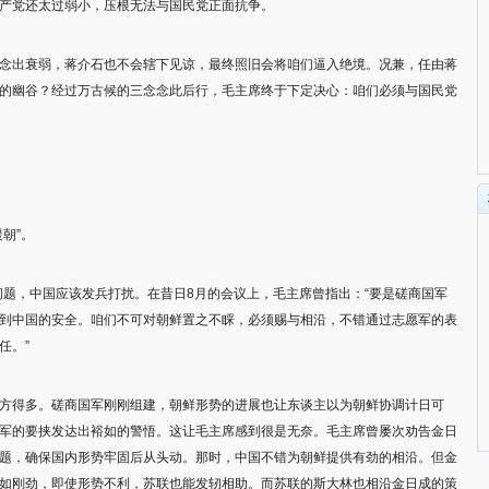
产党还太过弱小，压根无法与国民党正面抗争。
念出衰弱，蒋介石也不会辖下见谅，最终照旧会将咱们逼入绝境。况兼，任由蒋
的幽谷？经过万古候的三念念此后行，毛主席终于下定决心：咱们必须与国民党
朝”。
问题，中国应该发兵打扰。在昔日8月的会议上，毛主席曾指出：“要是磋商国军
到中国的安全。咱们不可对朝鲜置之不睬，必须赐与相沿，不错通过志愿军的表
任。”
方得多。磋商国军刚刚组建，朝鲜形势的进展也让东谈主以为朝鲜协调计日可
军的要挟发达出裕如的警悟。这让毛主席感到很是无奈。毛主席曾屡次劝告金日
题，确保国内形势牢固后从头动。那时，中国不错为朝鲜提供有劲的相沿。但金
如刚劲，即使形势不利，苏联也能发轫相助。而苏联的斯大林也相沿金日成的策