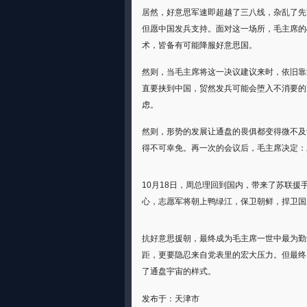
居然，好意思军速即超越了三八线，杂乱了先
但愿中国发兵支持。面对这一场所，毛主席的
术，皆备有可能降服好意思国。
然则，当毛主席将这一决议建议来时，依旧靠
直要挟到中国，贸然发兵可能会堕入不消要的
虑。
然则，形势的发展让通盘的畏俱都变得微不及
得不可幸免。再一次的会议后，毛主席决定：
10月18日，周总理回到国内，带来了苏联
心，志愿军将朝上鸭绿江，保卫朝鲜，捍卫国
抗好意思援朝，最终成为毛主席一世中最为勤
距，更要隐忍来自党表里的宏大压力。但最终
了通盘宇宙的样式。
发布于：天津市